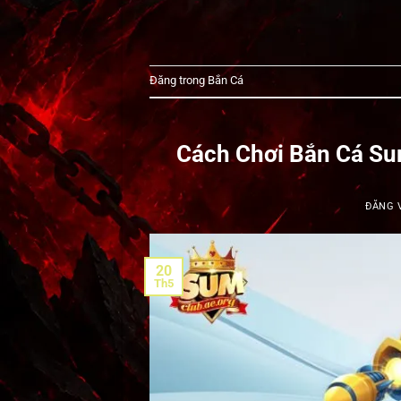
Đăng trong
Bắn Cá
Cách Chơi Bắn Cá Su
ĐĂNG 
20
Th5