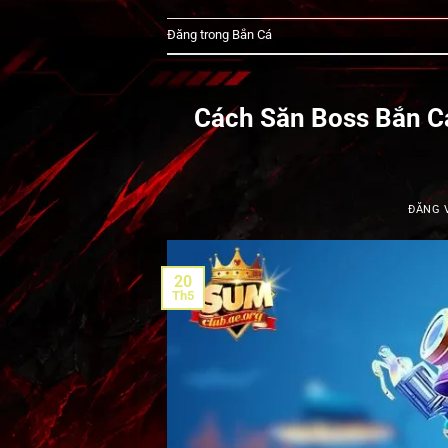
Đăng trong
Bắn Cá
Cách Săn Boss Bắn C
ĐĂNG 
20
Th5