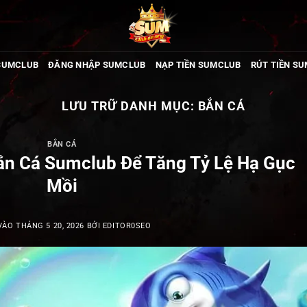
SUMCLUB
ĐĂNG NHẬP SUMCLUB
NẠP TIỀN SUMCLUB
RÚT TIỀN S
LƯU TRỮ DANH MỤC:
BẮN CÁ
BẮN CÁ
Bắn Cá Sumclub Để Tăng Tỷ Lệ Hạ Gục
Mồi
VÀO
THÁNG 5 20, 2026
BỞI
EDITOR0SEO