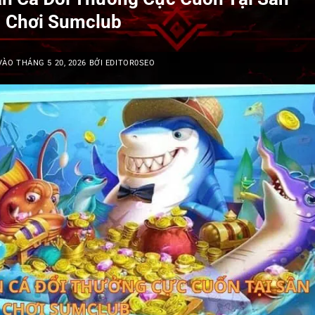
Chơi Sumclub
VÀO
THÁNG 5 20, 2026
BỞI
EDITOR0SEO