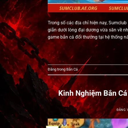
Trong số các địa chỉ hiện nay, Sumclub
giãn dưới lòng đại dương vừa săn về nhữn
game bắn cá đổi thưởng tại hệ thống nà
Đăng trong
Bắn Cá
Kinh Nghiệm Bắn Cá
ĐĂNG 