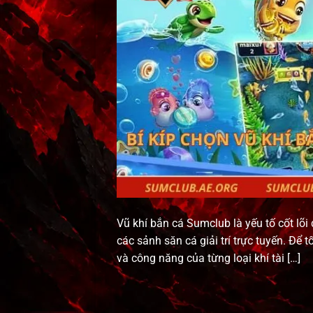
Vũ khí bắn cá Sumclub là yếu tố cốt lõi
các sảnh săn cá giải trí trực tuyến. Để
và công năng của từng loại khí tài […]