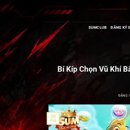
Bỏ
qua
nội
dung
SUMCLUB
ĐĂNG KÝ 
Bí Kíp Chọn Vũ Khí 
ĐĂNG 
20
Th5