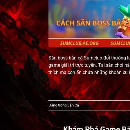
Săn boss bắn cá Sumclub đổi thưởng luô
game giải trí trực tuyến. Tại sân chơi n
thích mà còn ẩn chứa những khoản xu k
Đăng trong
Bắn Cá
Khám Phá Game Bắn