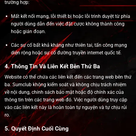
trường hợp:
Mất kết nối mạng, lỗi thiết bị hoặc lỗi trình duyệt từ phía
người dùng dẫn đến việc đặt cược không thành công
hoặc gián đoạn.
Các sự cố bất khả kháng như thiên tai, tấn công mạng
diện rộng hoặc sự cố đường truyền internet quốc tế.
4. Thông Tin Và Liên Kết Bên Thứ Ba
Website có thể chứa các liên kết đến các trang web bên thứ
ba. Sumclub không kiểm soát và không chịu trách nhiệm
về nội dung, chính sách bảo mật hoặc độ chính xác của
thông tin trên các trang web đó. Việc người dùng truy cập
vào các liên kết này là hoàn toàn tự nguyện và tự chịu rủi
ro.
5. Quyết Định Cuối Cùng