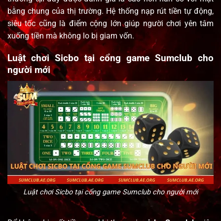
bằng chung của thị trường. Hệ thống nạp rút tiền tự động,
siêu tốc cũng là điểm cộng lớn giúp người chơi yên tâm
xuống tiền mà không lo bị giam vốn.
Luật chơi Sicbo tại cổng game Sumclub cho
người mới
Luật chơi Sicbo tại cổng game Sumclub cho người mới