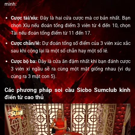
mình:
Cược tài/xỉu:
Đây là hai cửa cược mà cơ bản nhất. Bạn
chọn Xỉu nếu đoán tổng điểm 3 viên từ 4 đến 10, chọn
Tài nếu đoán tổng điểm từ 11 đến 17.
Cược chẵn/lẻ:
Dự đoán tổng số điểm của 3 viên xúc xắc
sau khi cộng lại là một số chẵn hay một số lẻ.
Cược bộ ba:
Đây là cửa ăn đậm nhất khi bạn đánh cược
3 viên xí ngầu sẽ ra cùng một mặt giống nhau (ví dụ
cùng ra 3 mặt con 5).
Các phương pháp soi cầu Sicbo Sumclub kinh
điển từ cao thủ