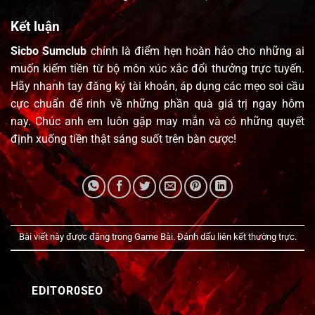
Kết luận
Sicbo Sumclub
chính là điểm hẹn hoàn hảo cho những ai
muốn kiếm tiền từ bộ môn xúc xắc đổi thưởng trực tuyến.
Hãy nhanh tay đăng ký tài khoản, áp dụng các mẹo soi cầu
cực chuẩn để rinh về những phần quà giá trị ngay hôm
nay. Chúc anh em luôn gặp may mắn và có những quyết
định xuống tiền thật sáng suốt trên bàn cược!
Bài viết này được đăng trong
Game Bài
. Đánh dấu
liên kết thường trực
.
EDITOR0SEO