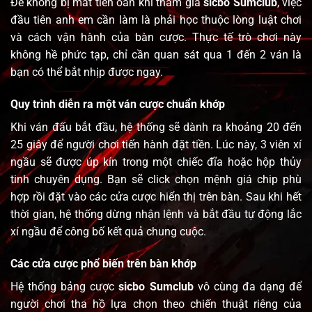
Để không bị mất tiền oan khi tham gia
sicbo Sumclub
, việc
đầu tiên anh em cần làm là phải học thuộc lòng luật chơi
và cách vận hành của bàn cược. Thực tế trò chơi này
không hề phức tạp, chỉ cần quan sát qua 1 đến 2 ván là
bạn có thể bắt nhịp được ngay.
Quy trình diễn ra một ván cược chuẩn khớp
Khi ván đấu bắt đầu, hệ thống sẽ dành ra khoảng 20 đến
25 giây để người chơi tiến hành đặt tiền. Lúc này, 3 viên xí
ngầu sẽ được úp kín trong một chiếc đĩa hoặc hộp thủy
tinh chuyên dụng. Bạn sẽ click chọn mệnh giá chip phù
hợp rồi đặt vào các cửa cược hiển thị trên bàn. Sau khi hết
thời gian, hệ thống dừng nhận lệnh và bắt đầu tự động lắc
xí ngầu để công bố kết quả chung cuộc.
Các cửa cược phổ biến trên bàn khớp
Hệ thống bảng cược
sicbo Sumclub
vô cùng đa dạng để
người chơi tha hồ lựa chọn theo chiến thuật riêng của